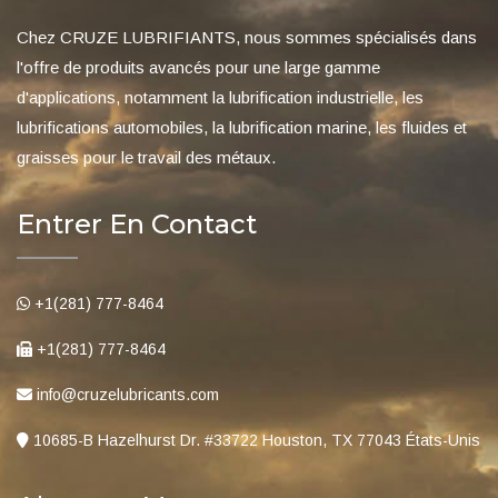
Chez CRUZE LUBRIFIANTS, nous sommes spécialisés dans
l'offre de produits avancés pour une large gamme
d'applications, notamment la lubrification industrielle, les
lubrifications automobiles, la lubrification marine, les fluides et
graisses pour le travail des métaux.
Entrer En Contact
+1(281) 777-8464
+1(281) 777-8464
info@cruzelubricants.com
10685-B Hazelhurst Dr. #33722 Houston, TX 77043 États-Unis