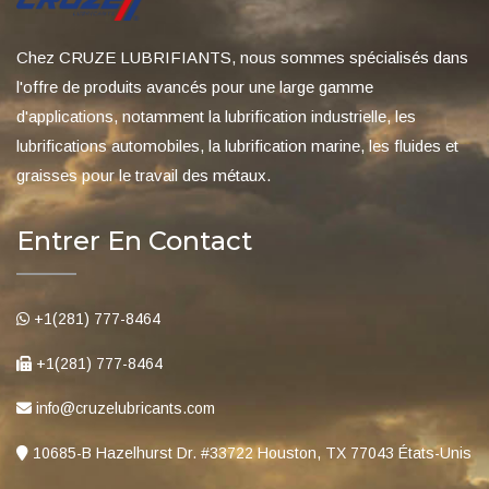
Chez CRUZE LUBRIFIANTS, nous sommes spécialisés dans
l'offre de produits avancés pour une large gamme
d'applications, notamment la lubrification industrielle, les
lubrifications automobiles, la lubrification marine, les fluides et
graisses pour le travail des métaux.
Entrer En Contact
+1(281) 777-8464
+1(281) 777-8464
info@cruzelubricants.com
10685-B Hazelhurst Dr. #33722 Houston, TX 77043 États-Unis